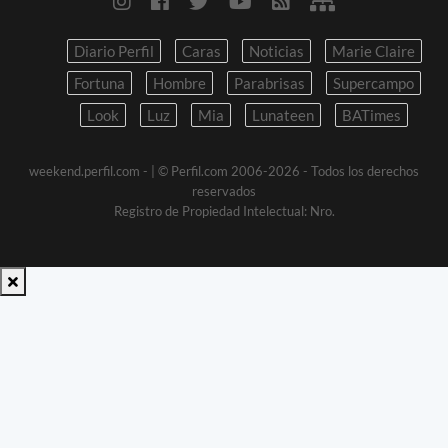
Diario Perfil
Caras
Noticias
Marie Claire
Fortuna
Hombre
Parabrisas
Supercampo
Look
Luz
Mia
Lunateen
BATimes
weekend.perfil.com -
| © Perfil.com 2006-2026 - Todos los derechos
reservados
Registro de Propiedad Intelectual: Nro.