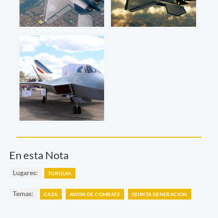
En esta Nota
Lugares:
TURQUIA
Temas:
CAZA
AVION DE COMBATE
QUINTA GENERACION