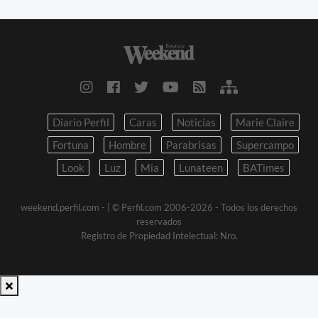
Diario Perfil
Caras
Noticias
Marie Claire
Fortuna
Hombre
Parabrisas
Supercampo
Look
Luz
Mia
Lunateen
BATimes
weekend.perfil.com -
| © Perfil.com 2006-2026 - Todos los derechos
reservados
Registro de Propiedad Intelectual: Nro.