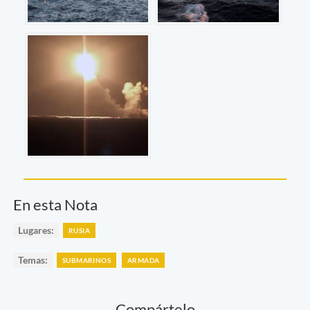
En esta Nota
Lugares:
RUSIA
Temas:
SUBMARINOS
ARMADA
Compártelo