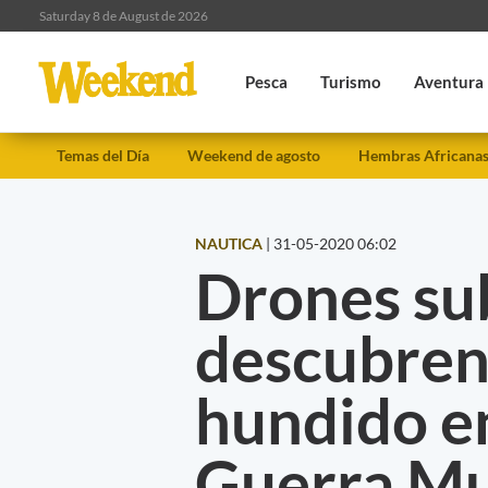
Saturday 8 de August de 2026
Pesca
Turismo
Aventura
Temas del Día
Weekend de agosto
Hembras Africana
NAUTICA
|
31-05-2020 06:02
Drones su
descubren
hundido e
Guerra Mu