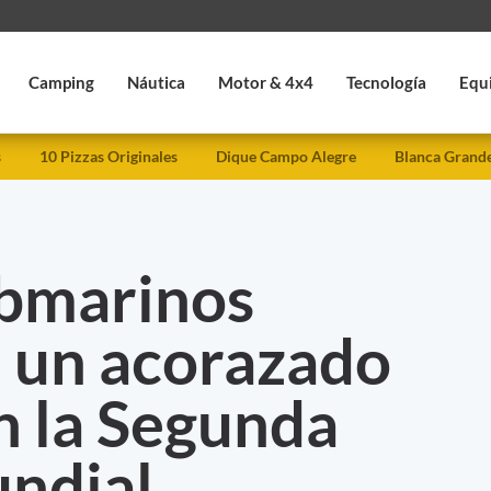
Camping
Náutica
Motor & 4x4
Tecnología
Equ
s
10 Pizzas Originales
Dique Campo Alegre
Blanca Grand
bmarinos
 un acorazado
n la Segunda
ndial