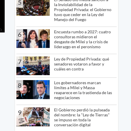
5
la Inviolabilidad de la
Propiedad Privada: el Gobierno
tuvo que ceder en la Ley del
Manejo del Fuego
Encuesta rumbo a 2027: cuatro
6
consultoras midieron el
desgaste de Milei y la crisis de
liderazgo en el peronismo
Ley de Propiedad Privada: qué
7
senadores votaron a favor y
cuáles en contra
Los gobernadores marcan
8
límites a Milei y Massa
reaparece en la trastienda de las
negociaciones
El Gobierno perdió la pulseada
9
del nombre: la "Ley de Tierras"
se impuso en toda la
conversación digital