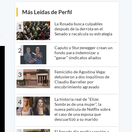
Más Leídas de Perfil
La Rosada busca culpables
1
después de la derrota en el
Senado y recalcula su estrategia
Caputo y Sturzenegger crean un
2
fondo para indemnizar y
“ganar” sindicatos aliados
Femicidio de Agostina Vega:
3
detuvieron a dos inquilinos de
Claudio Barrelier por
encubrimiento agravado
La historia real de "Elize:
4
Sombras de una mujer", la
nueva película de Netflix sobre
el caso de una esposa que
descuartizó a su marido
El Senado dio media sanción a