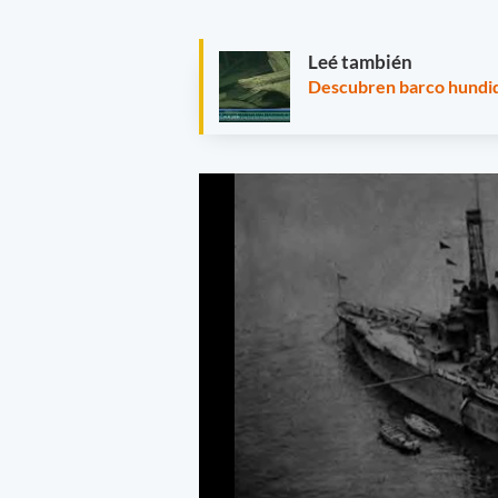
Leé también
Descubren barco hundid