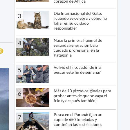
corazón de África
Día Internacional del Gato:
3
¿cuándo se celebra y cómo no
fallar en su cuidado
responsable?
Nace la primera huemul de
4
segunda generación bajo
cuidado profesional en la
Patagonia
Volvió el frío: ¿adónde ir a
5
pescar este fin de semana?
Más de 10 pizzas originales para
6
probar antes de que se vaya el
frío (y después también)
Pesca en el Paraná: fijan un
7
cupo de 650 toneladas y
continúan las restricciones