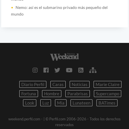
Nemo: así es el submarino privado más pequeño del
mundo
Diario Perfil
Caras
Noticias
Marie Claire
Fortuna
Hombre
Parabrisas
Supercampo
Look
Luz
Mia
Lunateen
BATimes
weekend.perfil.com -
| © Perfil.com 2006-2026 - Todos los derechos
reservados