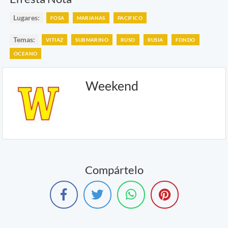
Lugares:
FOSA
MARIANAS
PACIFICO
Temas:
VITIAZ
SUBMARINO
RUSO
RUSIA
FONDO
OCEANO
Weekend
Compártelo