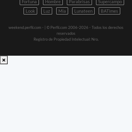
Fortuna
Hombre
Parabrisas
Supercampo
Look
Luz
Mia
Lunateen
BATimes
weekend.perfil.com -
| © Perfil.com 2006-2026 - Todos los derechos
reservados
Registro de Propiedad Intelectual: Nro.