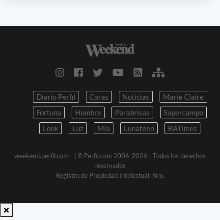
Diario Perfil
Caras
Noticias
Marie Claire
Fortuna
Hombre
Parabrisas
Supercampo
Look
Luz
Mia
Lunateen
BATimes
weekend.perfil.com -
| © Perfil.com 2006-2026 - Todos los derechos
reservados
Registro de Propiedad Intelectual: Nro.