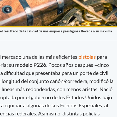
s el resultado de la calidad de una empresa prestigiosa llevada a su máxima
l mercado una de las más eficientes
pistolas
para
oria: su
modelo P226
. Pocos años después –cinco
la dificultad que presentaba para un porte de civil
a longitud del conjunto cañón/corredera, modificó la
 líneas más redondeadas, con menos aristas. Nació
adoptada por el gobierno de los Estados Unidos bajo
 equipar a algunas de sus Fuerzas Especiales, al
gencias federales. Asimismo, distintas policías