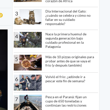
corazón de África
Día Internacional del Gato:
3
¿cuándo se celebra y cómo no
fallar en su cuidado
responsable?
Nace la primera huemul de
4
segunda generación bajo
cuidado profesional en la
Patagonia
Más de 10 pizzas originales para
5
probar antes de que se vaya el
frío (y después también)
Volvió el frío: ¿adónde ir a
6
pescar este fin de semana?
Pesca en el Paraná: fijan un
7
cupo de 650 toneladas y
continúan las restricciones