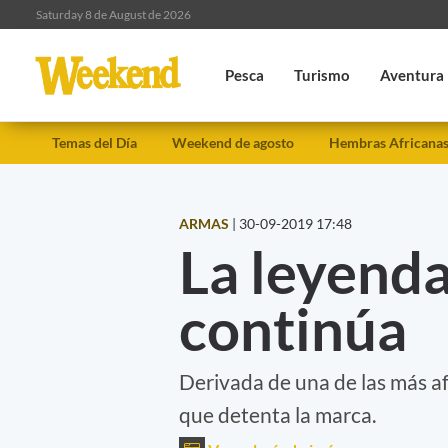
Saturday 8 de August de 2026
Pesca
Turismo
Aventura
Temas del Día
Weekend de agosto
Hembras Africana
ARMAS
|
30-09-2019 17:48
La leyenda
continúa
Derivada de una de las más af
que detenta la marca.