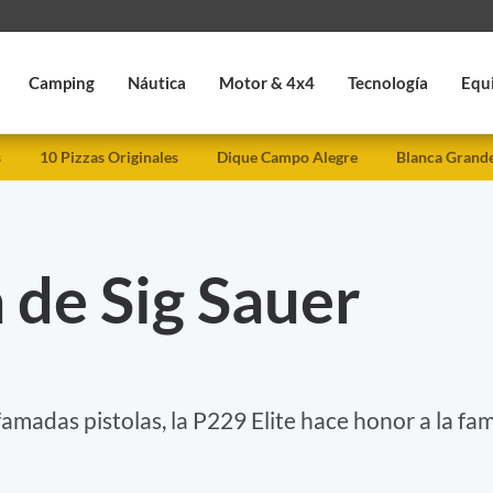
Camping
Náutica
Motor & 4x4
Tecnología
Equ
s
10 Pizzas Originales
Dique Campo Alegre
Blanca Grand
 de Sig Sauer
amadas pistolas, la P229 Elite hace honor a la fa