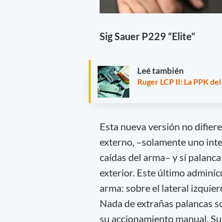
Sig Sauer P229 “Elite”
Leé también
Ruger LCP II: La PPK del
Esta nueva versión no difier
externo, –solamente uno inte
caídas del arma– y sí palanc
exterior. Este último adminíc
arma: sobre el lateral izquie
Nada de extrañas palancas so
su accionamiento manual. Su 