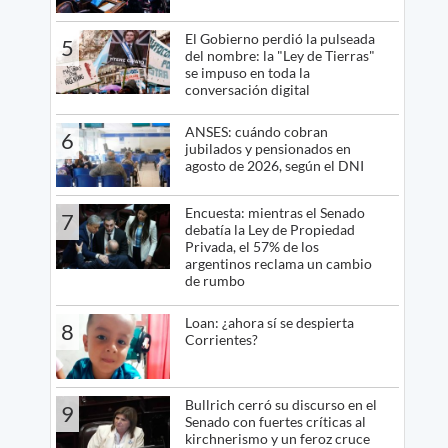
El Gobierno perdió la pulseada
5
del nombre: la "Ley de Tierras"
se impuso en toda la
conversación digital
ANSES: cuándo cobran
6
jubilados y pensionados en
agosto de 2026, según el DNI
Encuesta: mientras el Senado
7
debatía la Ley de Propiedad
Privada, el 57% de los
argentinos reclama un cambio
de rumbo
Loan: ¿ahora sí se despierta
8
Corrientes?
Bullrich cerró su discurso en el
9
Senado con fuertes críticas al
kirchnerismo y un feroz cruce