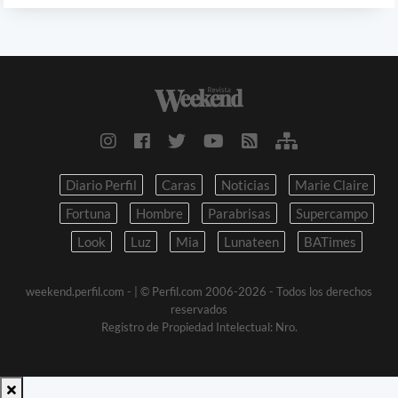
Diario Perfil
Caras
Noticias
Marie Claire
Fortuna
Hombre
Parabrisas
Supercampo
Look
Luz
Mia
Lunateen
BATimes
weekend.perfil.com -
| © Perfil.com 2006-2026 - Todos los derechos
reservados
Registro de Propiedad Intelectual: Nro.