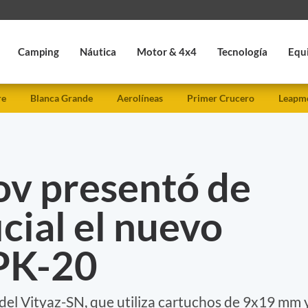
Camping
Náutica
Motor & 4x4
Tecnología
Equ
re
Blanca Grande
Aerolíneas
Primer Crucero
Leapmo
ov presentó de
cial el nuevo
PPK-20
r del Vityaz-SN, que utiliza cartuchos de 9x19 mm 