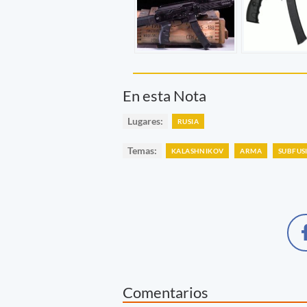
En esta Nota
Lugares:
RUSIA
Temas:
KALASHNIKOV
ARMA
SUBFUS
Comentarios