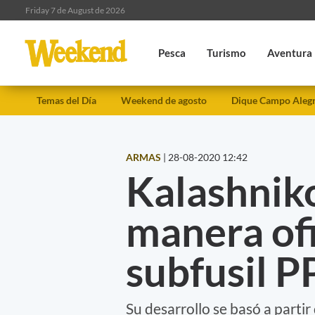
Friday 7 de August de 2026
Pesca
Turismo
Aventura
Temas del Día
Weekend de agosto
Dique Campo Aleg
ARMAS
|
28-08-2020 12:42
Kalashnik
manera ofi
subfusil 
Su desarrollo se basó a parti