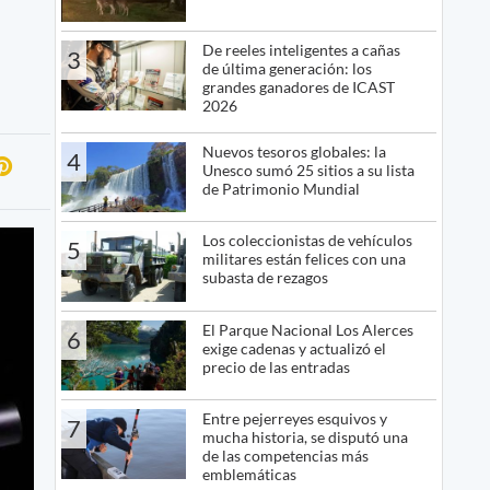
De reeles inteligentes a cañas
3
de última generación: los
grandes ganadores de ICAST
2026
Nuevos tesoros globales: la
4
Unesco sumó 25 sitios a su lista
de Patrimonio Mundial
Los coleccionistas de vehículos
5
militares están felices con una
subasta de rezagos
El Parque Nacional Los Alerces
6
exige cadenas y actualizó el
precio de las entradas
Entre pejerreyes esquivos y
7
mucha historia, se disputó una
de las competencias más
emblemáticas