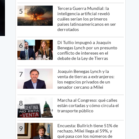
Tercera Guerra Mundial: la
5
inteligencia artificial reveló
cuáles serían los primeros
países latinoamericanos en ser
derrotados
Di Tullio impugnó a Joaquín
6
Benegas Lynch por un presunto
conflicto de intereses en el
debate de la Ley de Tierras
Joaquín Benegas Lynch y la
7
venta de tierras a extranjeros:
los negocios privados de un
senador cercano a Milei
Marcha al Congreso: qué calles
8
están cortadas y cómo circula el
transporte público
Encuesta: Bullrich tiene 51% de
9
rechazo, Milei llega al 59%, y
qué pasa con los números de