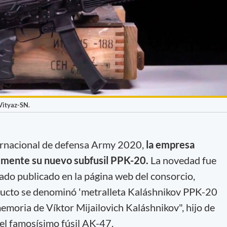
 Vityaz-SN.
nternacional de defensa Army 2020,
la empresa
almente su nuevo subfusil PPK-20.
La novedad fue
o publicado en la página web del consorcio,
oducto se denominó 'metralleta Kaláshnikov PPK-20
emoria de Víktor Mijailovich Kaláshnikov", hijo de
del famosísimo fúsil AK-47.