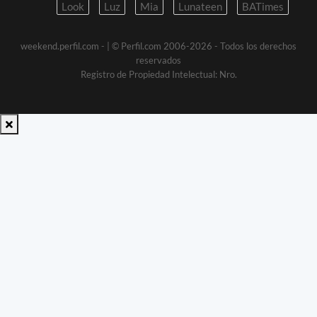
Look
Luz
Mia
Lunateen
BATimes
weekend.perfil.com -
| © Perfil.com 2006-2026 - Todos los derechos
reservados
Registro de Propiedad Intelectual: Nro.