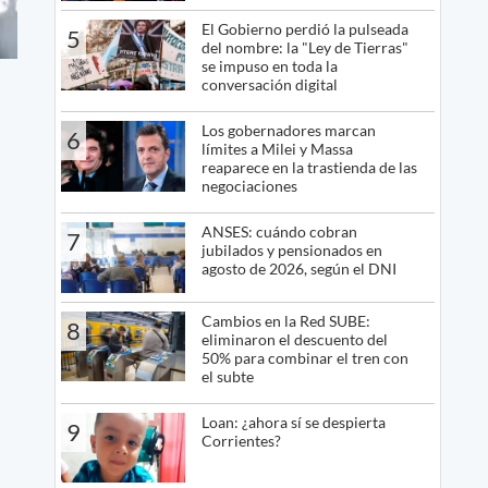
El Gobierno perdió la pulseada
5
del nombre: la "Ley de Tierras"
se impuso en toda la
conversación digital
Los gobernadores marcan
6
límites a Milei y Massa
reaparece en la trastienda de las
negociaciones
ANSES: cuándo cobran
7
jubilados y pensionados en
agosto de 2026, según el DNI
Cambios en la Red SUBE:
8
eliminaron el descuento del
50% para combinar el tren con
el subte
Loan: ¿ahora sí se despierta
9
Corrientes?