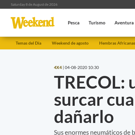
Saturday 8 de August de 2026
Pesca
Turismo
Aventura
Temas del Día
Weekend de agosto
Hembras Africana
4X4
|
04-08-2020 10:30
TRECOL: u
surcar cua
dañarlo
Sus enormes neumáticos de ba