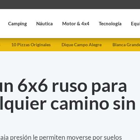
Camping
Náutica
Motor & 4x4
Tecnología
Equ
s
10 Pizzas Originales
Dique Campo Alegre
Blanca Grand
n 6x6 ruso para
lquier camino sin
ja presión le permiten moverse por suelos