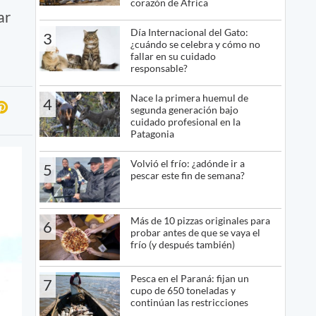
corazón de África
ar
Día Internacional del Gato:
3
¿cuándo se celebra y cómo no
fallar en su cuidado
responsable?
Nace la primera huemul de
4
segunda generación bajo
cuidado profesional en la
Patagonia
Volvió el frío: ¿adónde ir a
5
pescar este fin de semana?
Más de 10 pizzas originales para
6
probar antes de que se vaya el
frío (y después también)
Pesca en el Paraná: fijan un
7
cupo de 650 toneladas y
continúan las restricciones