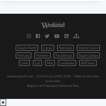
Diario Perfil
Caras
Noticias
Marie Claire
Fortuna
Hombre
Parabrisas
Supercampo
Look
Luz
Mia
Lunateen
BATimes
weekend.perfil.com -
| © Perfil.com 2006-2026 - Todos los derechos
reservados
Registro de Propiedad Intelectual: Nro.