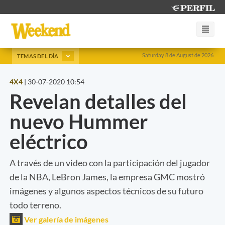
Saturday 8 de August de 2026
TEMAS DEL DÍA
4X4
|
30-07-2020 10:54
Revelan detalles del
nuevo Hummer
eléctrico
A través de un video con la participación del jugador
de la NBA, LeBron James, la empresa GMC mostró
imágenes y algunos aspectos técnicos de su futuro
todo terreno.
Ver galería de imágenes