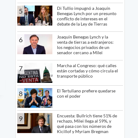
Di Tullio impugnó a Joaquín
5
Benegas Lynch por un presunto
conflicto de intereses en el
debate de la Ley de Tierras
Joaquín Benegas Lynch y la
6
venta de tierras a extranjeros:
los negocios privados de un
senador cercano a Milei
Marcha al Congreso: qué calles
7
están cortadas y cómo circula el
transporte público
El Tertuliano prefiere quedarse
8
con el poder
Encuesta: Bullrich tiene 51% de
9
rechazo, Milei llega al 59%, y
qué pasa con los números de
Kicillof y Myriam Bregman