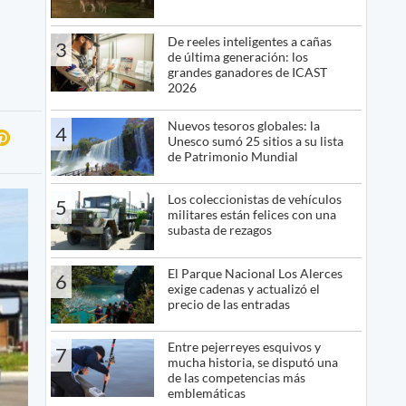
De reeles inteligentes a cañas
3
de última generación: los
grandes ganadores de ICAST
2026
Nuevos tesoros globales: la
4
Unesco sumó 25 sitios a su lista
de Patrimonio Mundial
Los coleccionistas de vehículos
5
militares están felices con una
subasta de rezagos
El Parque Nacional Los Alerces
6
exige cadenas y actualizó el
precio de las entradas
Entre pejerreyes esquivos y
7
mucha historia, se disputó una
de las competencias más
emblemáticas