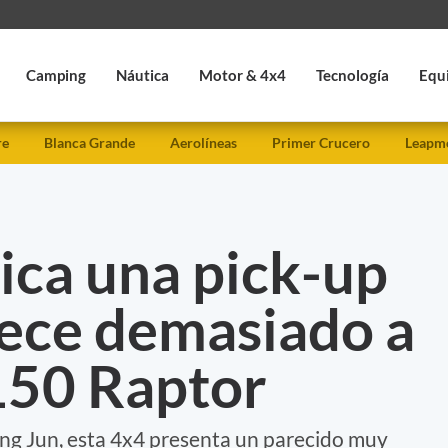
Camping
Náutica
Motor & 4x4
Tecnología
Equ
re
Blanca Grande
Aerolíneas
Primer Crucero
Leapmo
ica una pick-up
rece demasiado a
150 Raptor
ng Jun, esta 4x4 presenta un parecido muy