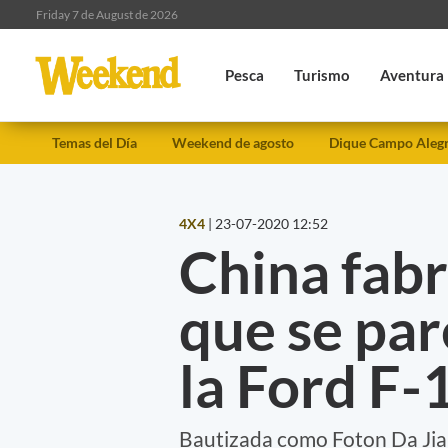
Friday 7 de August de 2026
Pesca
Turismo
Aventura
Temas del Día
Weekend de agosto
Dique Campo Aleg
4X4
|
23-07-2020 12:52
China fabr
que se pa
la Ford F-
Bautizada como Foton Da Jia