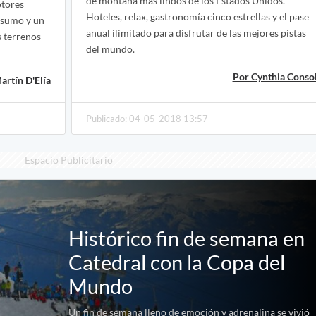
de montaña más lindos de los Estados Unidos.
otores
Hoteles, relax, gastronomía cinco estrellas y el pase
nsumo y un
anual ilimitado para disfrutar de las mejores pistas
 terrenos
del mundo.
Por Cynthia Consol
artín D'Elía
Publicado: 04-05-2018 13:57
Espacio Publicitario
Histórico fin de semana en
Catedral con la Copa del
Mundo
Un fin de semana lleno de emoción y adrenalina se vivió