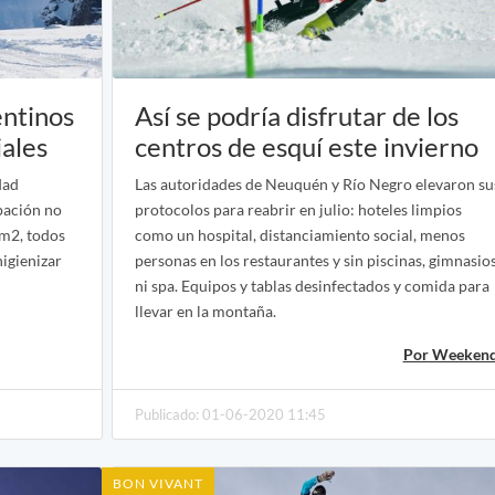
entinos
Así se podría disfrutar de los
iales
centros de esquí este invierno
dad
Las autoridades de Neuquén y Río Negro elevaron su
upación no
protocolos para reabrir en julio: hoteles limpios
 m2, todos
como un hospital, distanciamiento social, menos
igienizar
personas en los restaurantes y sin piscinas, gimnasio
ni spa. Equipos y tablas desinfectados y comida para
llevar en la montaña.
Por Weekend
Publicado: 01-06-2020 11:45
BON VIVANT