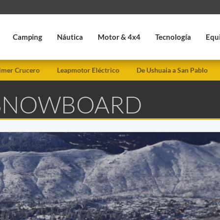
Camping
Náutica
Motor & 4x4
Tecnología
Equ
imer Crucero
Leapmotor Eléctrico
De Ushuaia a San Pablo
 SNOWBOARD