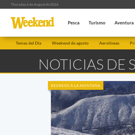
Thursday 6 de August de 2026
Pesca
Turismo
Aventura
Temas del Día
Weekend de agosto
Aerolíneas
Pr
NOTICIAS DE
REGRESO A LA MONTAÑA