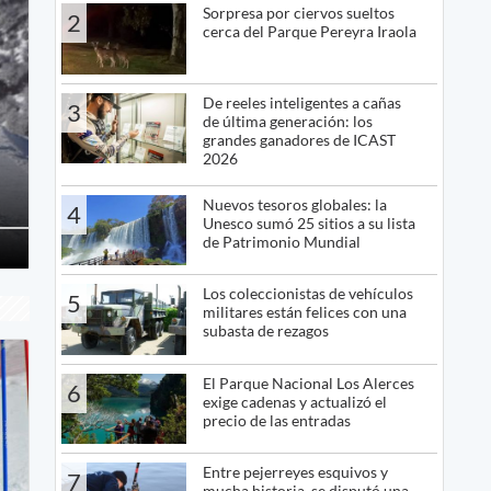
Sorpresa por ciervos sueltos
2
cerca del Parque Pereyra Iraola
De reeles inteligentes a cañas
3
de última generación: los
grandes ganadores de ICAST
2026
Nuevos tesoros globales: la
4
Unesco sumó 25 sitios a su lista
de Patrimonio Mundial
Los coleccionistas de vehículos
5
militares están felices con una
subasta de rezagos
El Parque Nacional Los Alerces
6
exige cadenas y actualizó el
precio de las entradas
Entre pejerreyes esquivos y
7
mucha historia, se disputó una