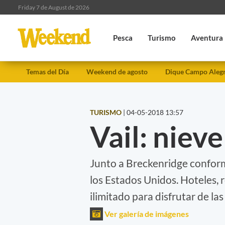
Friday 7 de August de 2026
Pesca
Turismo
Aventura
Temas del Día
Weekend de agosto
Dique Campo Aleg
TURISMO
|
04-05-2018 13:57
Vail: nieve
Junto a Breckenridge conform
los Estados Unidos. Hoteles, r
ilimitado para disfrutar de la
Ver galería de imágenes