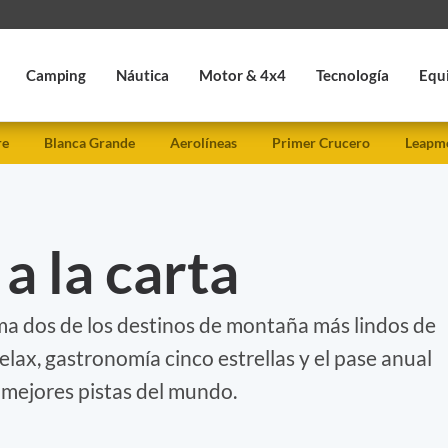
Camping
Náutica
Motor & 4x4
Tecnología
Equ
re
Blanca Grande
Aerolíneas
Primer Crucero
Leapmo
 a la carta
a dos de los destinos de montaña más lindos de
elax, gastronomía cinco estrellas y el pase anual
s mejores pistas del mundo.