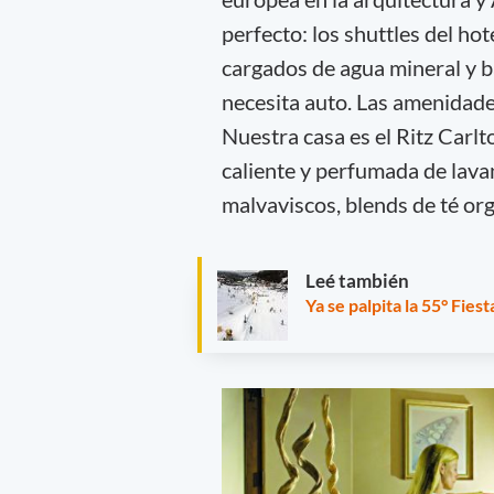
perfecto: los shuttles del ho
cargados de agua mineral y b
necesita auto. Las amenidades
Nuestra casa es el Ritz Carl
caliente y perfumada de lava
malvaviscos, blends de té or
Leé también
Ya se palpita la 55° Fies