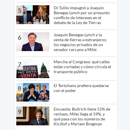
Di Tullio impugnó a Joaquín
5
Benegas Lynch por un presunto
conflicto de intereses en el
debate de la Ley de Tierras
Joaquín Benegas Lynch y la
6
venta de tierras a extranjeros:
los negocios privados de un
senador cercano a Milei
Marcha al Congreso: qué calles
7
están cortadas y cómo circula el
transporte público
El Tertuliano prefiere quedarse
8
con el poder
Encuesta: Bullrich tiene 51% de
9
rechazo, Milei llega al 59%, y
qué pasa con los números de
Kicillof y Myriam Bregman