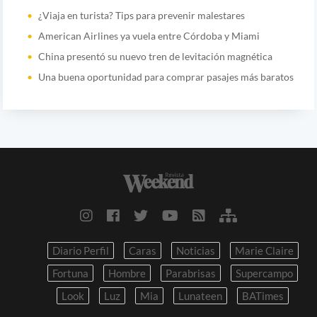
¿Viaja en turista? Tips para prevenir malestares
American Airlines ya vuela entre Córdoba y Miami
China presentó su nuevo tren de levitación magnética
Una buena oportunidad para comprar pasajes más baratos
Diario Perfil
Caras
Noticias
Marie Claire
Fortuna
Hombre
Parabrisas
Supercampo
Look
Luz
Mia
Lunateen
BATimes