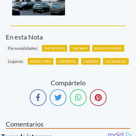
En esta Nota
Personalidades:
THE BEATLES
THE WHO
ROLLING STONES
Lugares:
NUEVA YORK
LIVERPOOL
LONDRES
LOS ANGELES
Compártelo
Comentarios