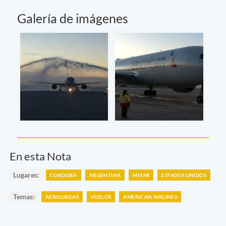
Galería de imágenes
En esta Nota
Lugares:
CORDOBA
ARGENTINA
MIAMI
ESTADOS UNIDOS
Temas:
AEROLINEAS
VUELOS
AMERICAN AIRLINES