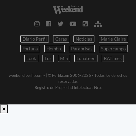
Diario Perfil
Caras
Noticias
Marie Claire
Fortuna
Hombre
Parabrisas
Supercampo
Look
Luz
Mia
Lunateen
BATimes
weekend.perfil.com -
| © Perfil.com 2006-2026 - Todos los derechos
reservados
Registro de Propiedad Intelectual: Nro.