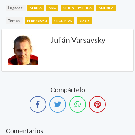
Lugares:
AFRICA
ASIA
UNION SOVIETICA
AMERICA
Temas:
PERIODISMO
CRONISTAS
VIAJES
Julián Varsavsky
Compártelo
Comentarios