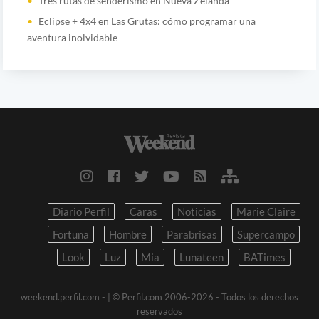
Tres rutas de senderismo en Nueva Zelanda
Eclipse + 4x4 en Las Grutas: cómo programar una
aventura inolvidable
Diario Perfil
Caras
Noticias
Marie Claire
Fortuna
Hombre
Parabrisas
Supercampo
Look
Luz
Mia
Lunateen
BATimes
weekend.perfil.com -
| © Perfil.com 2006-2026 - Todos los derechos
reservados