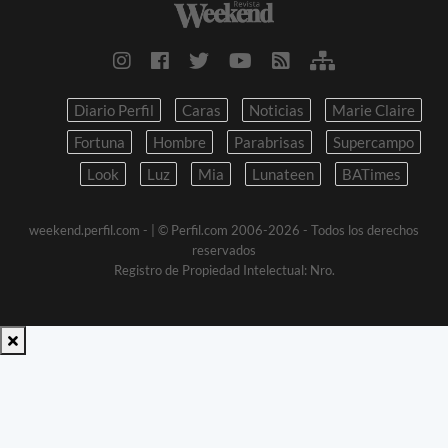
Diario Perfil
Caras
Noticias
Marie Claire
Fortuna
Hombre
Parabrisas
Supercampo
Look
Luz
Mia
Lunateen
BATimes
weekend.perfil.com -
| © Perfil.com 2006-2026 - Todos los derechos
reservados
Registro de Propiedad Intelectual: Nro.