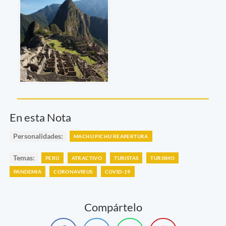
En esta Nota
Personalidades:
MACHU PICHU REAPERTURA
Temas:
PERÚ
ATRACTIVO
TURISTAS
TURISMO
PANDEMIA
CORONAVIRUS
COVID-19
Compártelo