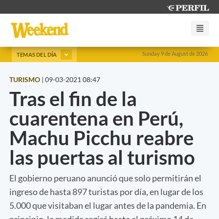
Sunday 9 de August de 2026
TEMAS DEL DÍA
TURISMO
|
09-03-2021 08:47
Tras el fin de la
cuarentena en Perú,
Machu Picchu reabre
las puertas al turismo
El gobierno peruano anunció que solo permitirán el
ingreso de hasta 897 turistas por día, en lugar de los
5.000 que visitaban el lugar antes de la pandemia. En
principio, la medida regirá hasta el próximo 14 de