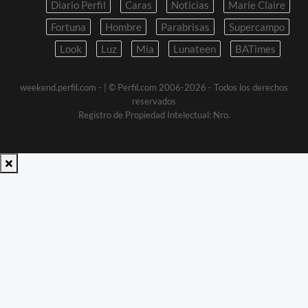
Diario Perfil
Caras
Noticias
Marie Claire
Fortuna
Hombre
Parabrisas
Supercampo
Look
Luz
Mia
Lunateen
BATimes
weekend.perfil.com -
| © Perfil.com 2006-2026 - Todos los derechos
reservados
Registro de Propiedad Intelectual: Nro.