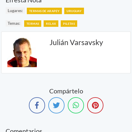
Lugares:
TERMAS DE ARAPEY
URUGUAY
Temas:
TERMAS
RELAX
PILETAS
Julián Varsavsky
Compártelo
Comentarios