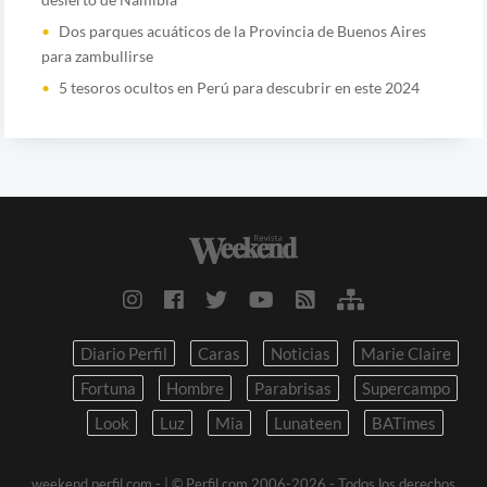
Dos parques acuáticos de la Provincia de Buenos Aires
para zambullirse
5 tesoros ocultos en Perú para descubrir en este 2024
Diario Perfil
Caras
Noticias
Marie Claire
Fortuna
Hombre
Parabrisas
Supercampo
Look
Luz
Mia
Lunateen
BATimes
weekend.perfil.com -
| © Perfil.com 2006-2026 - Todos los derechos