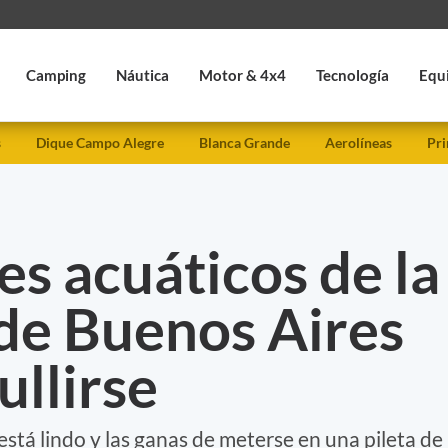
Camping
Náutica
Motor & 4x4
Tecnología
Equ
s
Dique Campo Alegre
Blanca Grande
Aerolíneas
Pri
s acuáticos de la
 de Buenos Aires
llirse
está lindo y las ganas de meterse en una pileta de