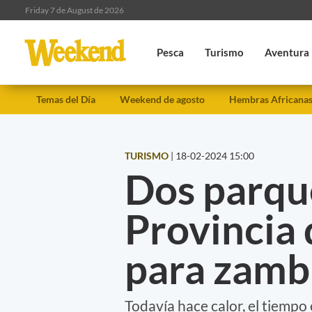
Friday 7 de August de 2026
Pesca
Turismo
Aventura
Temas del Día
Weekend de agosto
Hembras Africana
TURISMO
|
18-02-2024 15:00
Dos parque
Provincia
para zambu
Todavía hace calor, el tiempo 