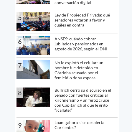
conversación digital
Ley de Propiedad Privada: qué
5
senadores votaron a favor y
cuáles en contra
ANSES: cuándo cobran
6
jubilados y pensionados en
agosto de 2026, según el DNI
No le explotó el celular: un
7
hombre fue detenido en
Córdoba acusado por el
femicidio de su esposa
Bullrich cerró su discurso en el
8
Senado con fuertes críticas al
kirchnerismo y un feroz cruce
con Capitanich al que le gritó
“¡cállate!”
Loan: ¿ahora sí se despierta
9
Corrientes?