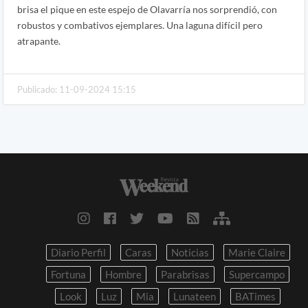
brisa el pique en este espejo de Olavarría nos sorprendió, con
robustos y combativos ejemplares. Una laguna difícil pero
atrapante.
Publicado: 11-09-2024 15:15
Diario Perfil
Caras
Noticias
Marie Claire
Fortuna
Hombre
Parabrisas
Supercampo
Look
Luz
Mia
Lunateen
BATimes