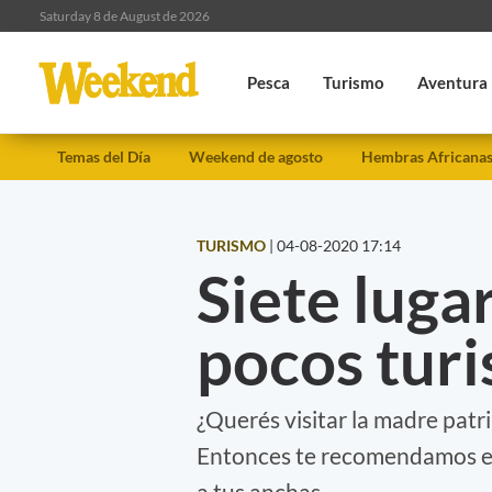
Saturday 8 de August de 2026
Pesca
Turismo
Aventura
Temas del Día
Weekend de agosto
Hembras Africana
TURISMO
|
04-08-2020 17:14
Siete luga
pocos turi
¿Querés visitar la madre patri
Entonces te recomendamos est
a tus anchas.