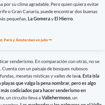
a por su clima agradable. Pero quien quiera evitar
erife o Gran Canaria, puede encontrar dos buenas
 más pequeñas,
La Gomera
y
El Hierro
.
d, París y Ámsterdam en julio
cticar senderismo. En comparación con otras, no se
da. Cuenta con un paisaje de bosques nubosos
fundas, mesetas místicas y valles de lav
a. Esta isla
 playas que valga la pena nombrar, pero es algo
s más codiciados para hacer senderismo en
te, un circuito lleva a
Vallehermoso
, un
su nombre.
Las quebradas y los palmares en el Valle