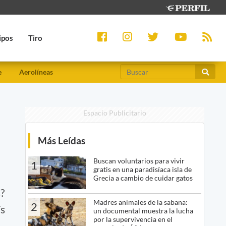
ipos
Tiro
e
Aerolíneas
Espacio Publicitario
Más Leídas
Buscan voluntarios para vivir
1
gratis en una paradisíaca isla de
Grecia a cambio de cuidar gatos
s?
Madres animales de la sabana:
2
ís
un documental muestra la lucha
por la supervivencia en el