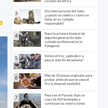
corazón de África
Día Internacional del Gato:
3
¿cuándo se celebra y cómo no
fallar en su cuidado
responsable?
Nace la primera huemul de
4
segunda generación bajo
cuidado profesional en la
Patagonia
Volvió el frío: ¿adónde ir a
5
pescar este fin de semana?
Más de 10 pizzas originales para
6
probar antes de que se vaya el
frío (y después también)
Pesca en el Paraná: fijan un
7
cupo de 650 toneladas y
continúan las restricciones