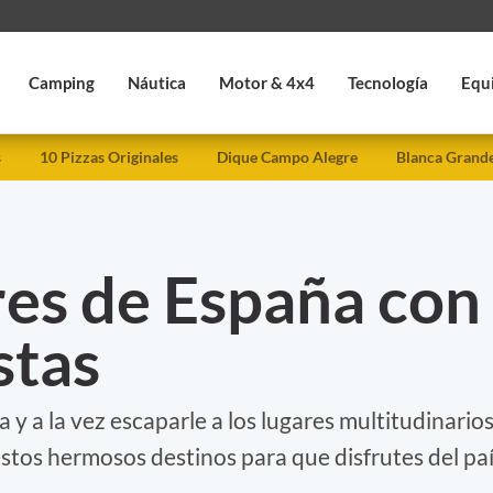
Camping
Náutica
Motor & 4x4
Tecnología
Equ
s
10 Pizzas Originales
Dique Campo Alegre
Blanca Grand
res de España con
stas
a y a la vez escaparle a los lugares multitudinario
os hermosos destinos para que disfrutes del pa