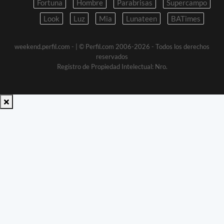
Fortuna
Hombre
Parabrisas
Supercampo
Look
Luz
Mia
Lunateen
BATimes
weekend.perfil.com -
| © Perfil.com 2006-2026 - Todos los derechos
reservados
Registro de Propiedad Intelectual: Nro.