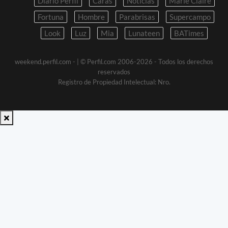
Diario Perfil
Caras
Noticias
Marie Claire
Fortuna
Hombre
Parabrisas
Supercampo
Look
Luz
Mia
Lunateen
BATimes
weekend.perfil.com -
| © Perfil.com 2006-2026 - Todos los derechos
reservados
Registro de Propiedad Intelectual: Nro.