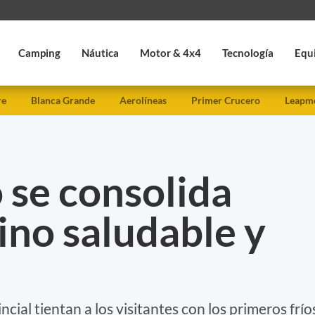
Camping
Náutica
Motor & 4x4
Tecnología
Equ
re
Blanca Grande
Aerolíneas
Primer Crucero
Leapmo
 se consolida
ino saludable y
ncial tientan a los visitantes con los primeros frío