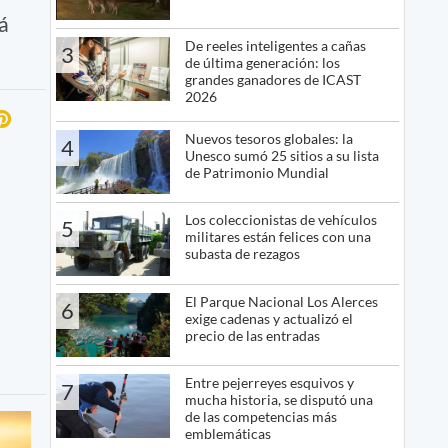
á
De reeles inteligentes a cañas
3
de última generación: los
grandes ganadores de ICAST
2026
Nuevos tesoros globales: la
4
Unesco sumó 25 sitios a su lista
de Patrimonio Mundial
Los coleccionistas de vehículos
5
militares están felices con una
subasta de rezagos
El Parque Nacional Los Alerces
6
exige cadenas y actualizó el
precio de las entradas
Entre pejerreyes esquivos y
7
mucha historia, se disputó una
de las competencias más
emblemáticas