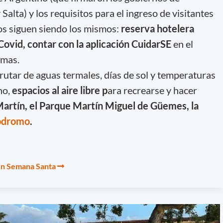
alta) y los requisitos para el ingreso de visitantes
ios siguen siendo los mismos:
reserva hotelera
 Covid, contar con la aplicación CuidarSE
en el
omas.
rutar de aguas termales, días de sol y temperaturas
no,
espacios al aire libre p
ara recrearse y hacer
artín, el Parque Martín Miguel de Güemes, la
ódromo
.
 en Semana Santa