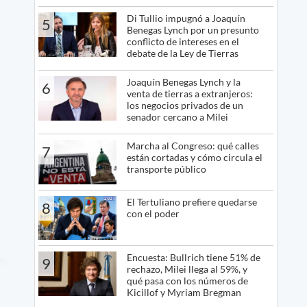
Di Tullio impugnó a Joaquín
5
Benegas Lynch por un presunto
conflicto de intereses en el
debate de la Ley de Tierras
Joaquín Benegas Lynch y la
6
venta de tierras a extranjeros:
los negocios privados de un
senador cercano a Milei
Marcha al Congreso: qué calles
7
están cortadas y cómo circula el
transporte público
El Tertuliano prefiere quedarse
8
con el poder
Encuesta: Bullrich tiene 51% de
9
rechazo, Milei llega al 59%, y
qué pasa con los números de
Kicillof y Myriam Bregman