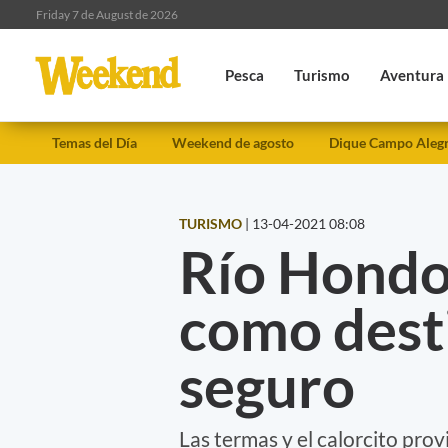
Friday 7 de August de 2026
Pesca
Turismo
Aventura
Temas del Día
Weekend de agosto
Dique Campo Aleg
TURISMO
|
13-04-2021 08:08
Río Hondo
como dest
seguro
Las termas y el calorcito provi