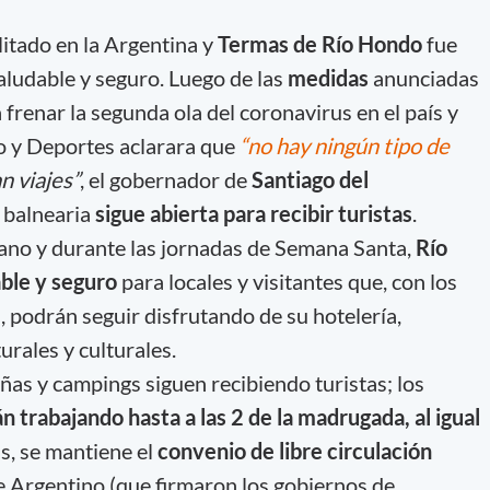
litado en la Argentina y
Termas de Río Hondo
fue
ludable y seguro. Luego de las
medidas
anunciadas
 frenar la segunda ola del coronavirus en el país y
o y Deportes aclarara que
“no hay ningún tipo de
n viajes”
, el gobernador de
Santiago del
 balnearia
sigue abierta para recibir turistas
.
ano y durante las jornadas de Semana Santa,
Río
able y seguro
para locales y visitantes que, con los
 podrán seguir disfrutando de su hotelería,
urales y culturales.
añas y campings siguen recibiendo turistas; los
n trabajando hasta a las 2 de la madrugada, al igual
, se mantiene el
convenio de libre circulación
te Argentino (que firmaron los gobiernos de