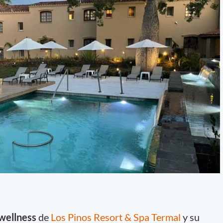
wellness
de
Los Pinos Resort & Spa Termal
y su