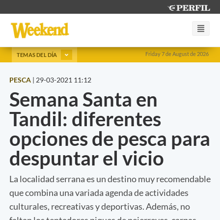
Friday 7 de August de 2026
TEMAS DEL DÍA
PESCA
|
29-03-2021 11:12
Semana Santa en
Tandil: diferentes
opciones de pesca para
despuntar el vicio
La localidad serrana es un destino muy recomendable
que combina una variada agenda de actividades
culturales, recreativas y deportivas. Además, no
faltan los tentadores piques de pejerreyes, carpas,