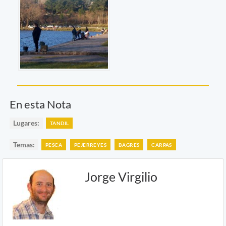
En esta Nota
Lugares:
TANDIL
Temas:
PESCA
PEJERREYES
BAGRES
CARPAS
Jorge Virgilio