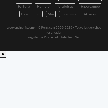
Fortuna
Hombre
Parabrisas
Supercampo
Look
Luz
Mia
Lunateen
BATimes
weekend.perfil.com -
| © Perfil.com 2006-2026 - Todos los derechos
reservados
Registro de Propiedad Intelectual: Nro.