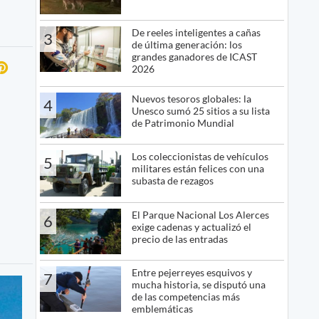
De reeles inteligentes a cañas
3
de última generación: los
grandes ganadores de ICAST
2026
Nuevos tesoros globales: la
4
Unesco sumó 25 sitios a su lista
de Patrimonio Mundial
Los coleccionistas de vehículos
5
militares están felices con una
subasta de rezagos
El Parque Nacional Los Alerces
6
exige cadenas y actualizó el
precio de las entradas
Entre pejerreyes esquivos y
7
mucha historia, se disputó una
de las competencias más
emblemáticas