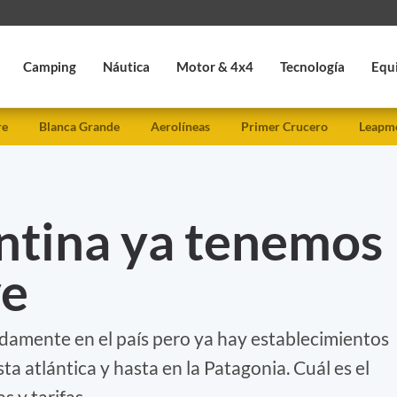
Camping
Náutica
Motor & 4x4
Tecnología
Equ
re
Blanca Grande
Aerolíneas
Primer Crucero
Leapmo
entina ya tenemos
ve
idamente en el país pero ya hay establecimientos
a atlántica y hasta en la Patagonia. Cuál es el
 y tarifas.