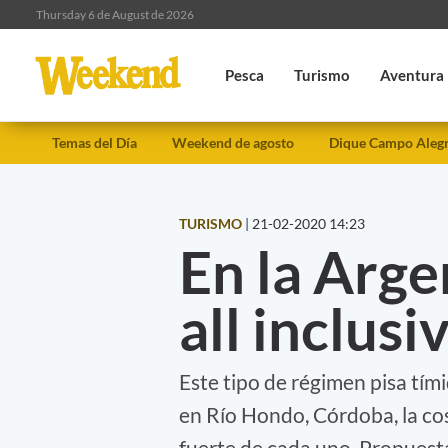
Thursday 6 de August de 2026
Pesca
Turismo
Aventura
Temas del Día
Weekend de agosto
Dique Campo Aleg
TURISMO
|
21-02-2020 14:23
En la Arg
all inclusi
Este tipo de régimen pisa tím
en Río Hondo, Córdoba, la cost
fuerte de cada uno. Propuestas