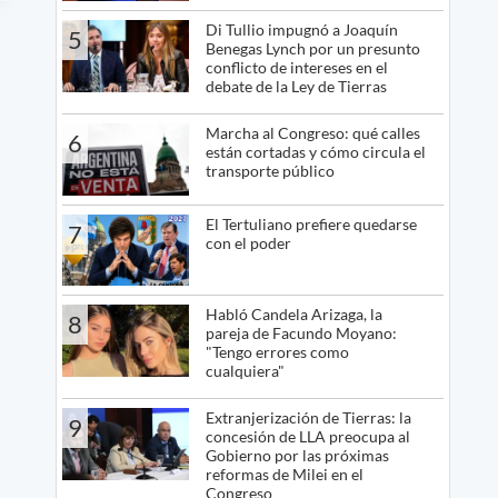
Di Tullio impugnó a Joaquín
5
Benegas Lynch por un presunto
conflicto de intereses en el
debate de la Ley de Tierras
Marcha al Congreso: qué calles
6
están cortadas y cómo circula el
transporte público
El Tertuliano prefiere quedarse
7
con el poder
Habló Candela Arizaga, la
8
pareja de Facundo Moyano:
"Tengo errores como
cualquiera"
Extranjerización de Tierras: la
9
concesión de LLA preocupa al
Gobierno por las próximas
reformas de Milei en el
Congreso