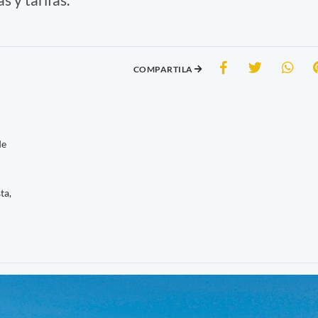
COMPARTILA
de
ta,