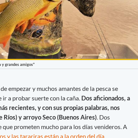
a y grandes amigos"
s de empezar y muchos amantes de la pesca se
ir a probar suerte con la caña.
Dos aficionados, a
ás recientes, y con sus propias palabras, nos
 Ríos) y arroyo Seco (Buenos Aires)
. Dos
 que prometen mucho para los días venideros. A
s y las tarariras están a la orden del día
.