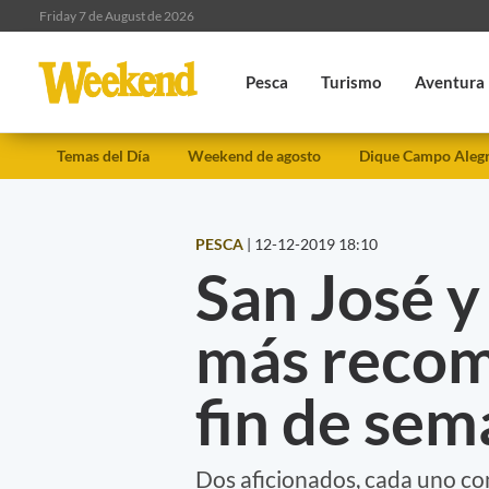
Friday 7 de August de 2026
Pesca
Turismo
Aventura
Temas del Día
Weekend de agosto
Dique Campo Aleg
PESCA
|
12-12-2019 18:10
San José y
más recom
fin de se
Dos aficionados, cada uno co