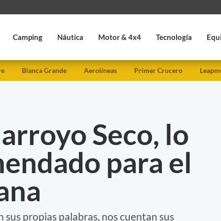
Camping
Náutica
Motor & 4x4
Tecnología
Equ
re
Blanca Grande
Aerolíneas
Primer Crucero
Leapmo
 arroyo Seco, lo
endado para el
mana
n sus propias palabras, nos cuentan sus