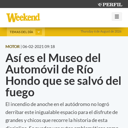
Thursday 6 de August de 2026
TEMAS DEL DÍA
MOTOR
|
06-02-2021 09:18
Así es el Museo del
Automóvil de Río
Hondo que se salvó del
fuego
El incendio de anoche en el autódromo no logró
derribar este inigualable espacio para el disfrute de
grandes y chicos que recorre la historia de esta
disciplina. Se pueden ver autos emblemáticos como