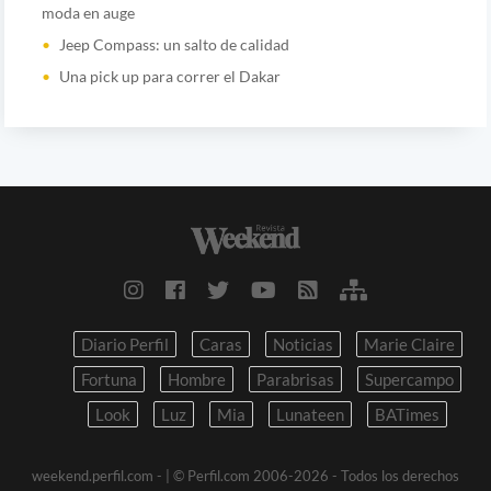
moda en auge
Jeep Compass: un salto de calidad
Una pick up para correr el Dakar
Diario Perfil
Caras
Noticias
Marie Claire
Fortuna
Hombre
Parabrisas
Supercampo
Look
Luz
Mia
Lunateen
BATimes
weekend.perfil.com -
| © Perfil.com 2006-2026 - Todos los derechos