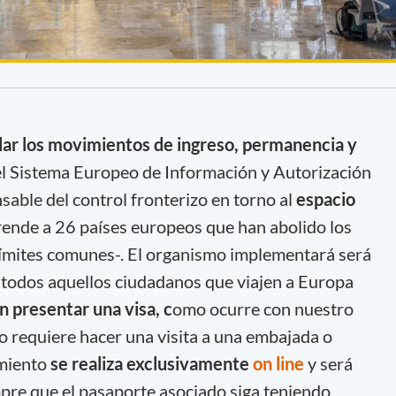
ar los movimientos de ingreso, permanencia y
 el Sistema Europeo de Información y Autorización
nsable del control fronterizo en torno al
espacio
rende a 26 países europeos que han abolido los
 límites comunes-. El organismo implementará será
a todos aquellos ciudadanos que viajen a Europa
 presentar una visa, c
omo ocurre con nuestro
no requiere hacer una visita a una embajada o
imiento
se realiza exclusivamente
on line
y será
mpre que el pasaporte asociado siga teniendo