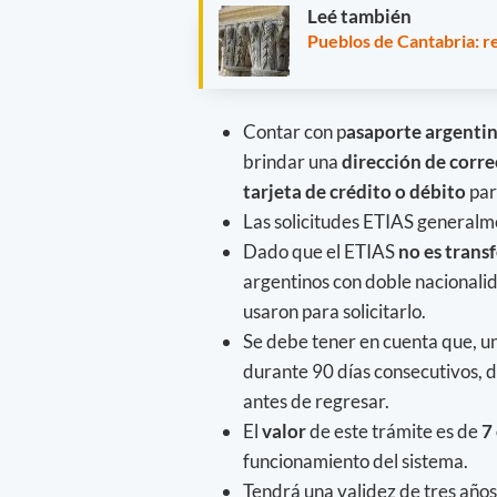
Leé también
Pueblos de Cantabria: re
Contar con p
asaporte argentin
brindar una
dirección de corr
tarjeta de crédito o débito
par
Las solicitudes ETIAS generalme
Dado que el ETIAS
no es transf
argentinos con doble nacionali
usaron para solicitarlo.
Se debe tener en cuenta que, u
durante 90 días consecutivos, 
antes de regresar.
El
valor
de este trámite es de
7
funcionamiento del sistema.
Tendrá una validez de tres años