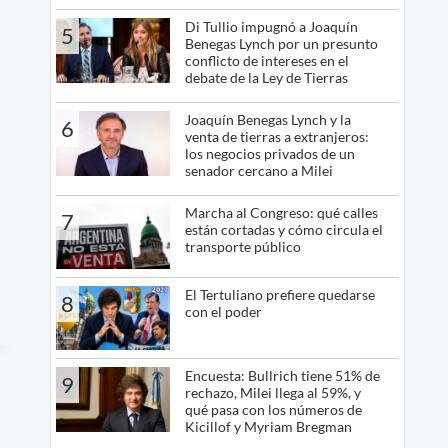
Di Tullio impugnó a Joaquín
5
Benegas Lynch por un presunto
conflicto de intereses en el
debate de la Ley de Tierras
Joaquín Benegas Lynch y la
6
venta de tierras a extranjeros:
los negocios privados de un
senador cercano a Milei
Marcha al Congreso: qué calles
7
están cortadas y cómo circula el
transporte público
El Tertuliano prefiere quedarse
8
con el poder
Encuesta: Bullrich tiene 51% de
9
rechazo, Milei llega al 59%, y
qué pasa con los números de
Kicillof y Myriam Bregman