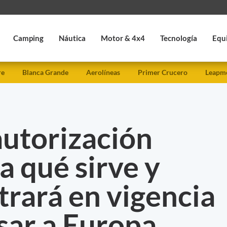
Camping
Náutica
Motor & 4x4
Tecnología
Equ
re
Blanca Grande
Aerolíneas
Primer Crucero
Leapmo
autorización
a qué sirve y
rará en vigencia
sar a Europa