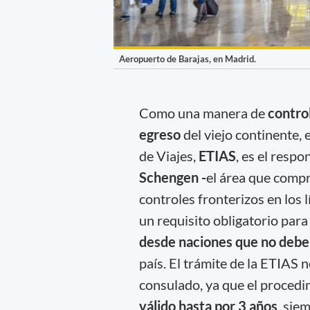
Aeropuerto de Barajas, en Madrid.
Como una manera de
control
egreso
del viejo continente,
de Viajes,
ETIAS
, es el respo
Schengen -
el área que comp
controles fronterizos en los
un requisito obligatorio par
desde naciones que no deben
país. El trámite de la ETIAS 
consulado, ya que el proced
válido hasta por 3 años
, sie