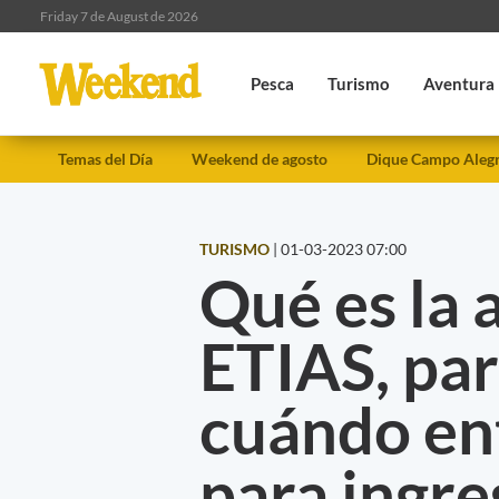
Friday 7 de August de 2026
Pesca
Turismo
Aventura
Temas del Día
Weekend de agosto
Dique Campo Aleg
TURISMO
|
01-03-2023 07:00
Qué es la 
ETIAS, par
cuándo ent
para ingre