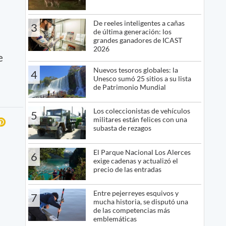
De reeles inteligentes a cañas
3
de última generación: los
grandes ganadores de ICAST
2026
e
Nuevos tesoros globales: la
4
Unesco sumó 25 sitios a su lista
de Patrimonio Mundial
Los coleccionistas de vehículos
5
militares están felices con una
subasta de rezagos
El Parque Nacional Los Alerces
6
exige cadenas y actualizó el
precio de las entradas
Entre pejerreyes esquivos y
7
mucha historia, se disputó una
de las competencias más
emblemáticas