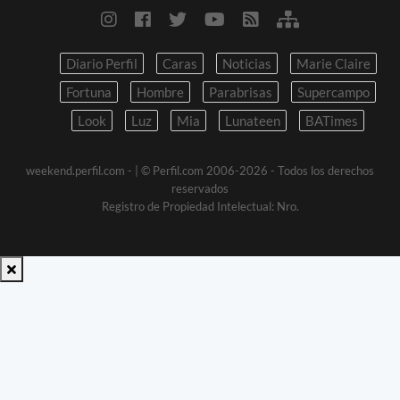
Diario Perfil
Caras
Noticias
Marie Claire
Fortuna
Hombre
Parabrisas
Supercampo
Look
Luz
Mia
Lunateen
BATimes
weekend.perfil.com -
| © Perfil.com 2006-2026 - Todos los derechos
reservados
Registro de Propiedad Intelectual: Nro.