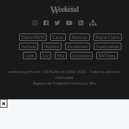
Diario Perfil
Caras
Noticias
Marie Claire
Fortuna
Hombre
Parabrisas
Supercampo
Look
Luz
Mia
Lunateen
BATimes
weekend.perfil.com -
| © Perfil.com 2006-2026 - Todos los derechos
reservados
Registro de Propiedad Intelectual: Nro.