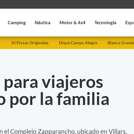
Camping
Náutica
Motor & 4x4
Tecnología
Equ
s
10 Pizzas Originales
Dique Campo Alegre
Blanca Grand
para viajeros
 por la familia
n el Complejo Zapparancho, ubicado en Villars,