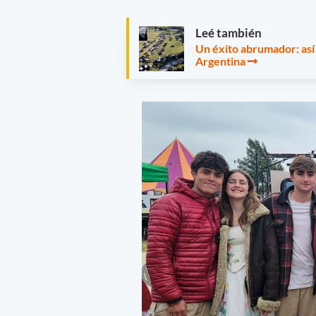
Leé también
Un éxito abrumador: así 
Argentina