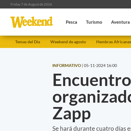
Friday 7 de August de 2026
Pesca
Turismo
Aventura
Temas del Día
Weekend de agosto
Hembras Africana
INFORMATIVO
|
05-11-2024 16:00
Encuentro 
organizado
Zapp
Se hará durante cuatro días e