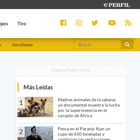
ipos
Tiro
e
Aerolíneas
Espacio Publicitario
Más Leídas
Madres animales de la sabana:
1
un documental muestra la lucha
por la supervivencia en el
corazón de África
Pesca en el Paraná: fijan un
2
cupo de 650 toneladas y
continúan las restricciones