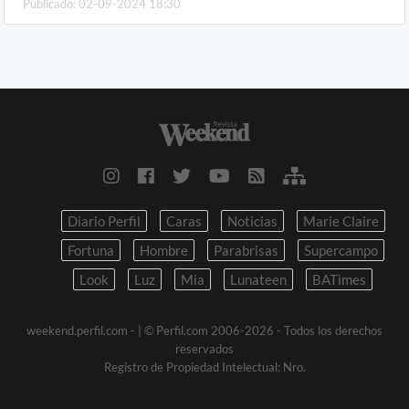
Publicado: 02-09-2024 18:30
Diario Perfil
Caras
Noticias
Marie Claire
Fortuna
Hombre
Parabrisas
Supercampo
Look
Luz
Mia
Lunateen
BATimes
weekend.perfil.com -
| © Perfil.com 2006-2026 - Todos los derechos
reservados
Registro de Propiedad Intelectual: Nro.