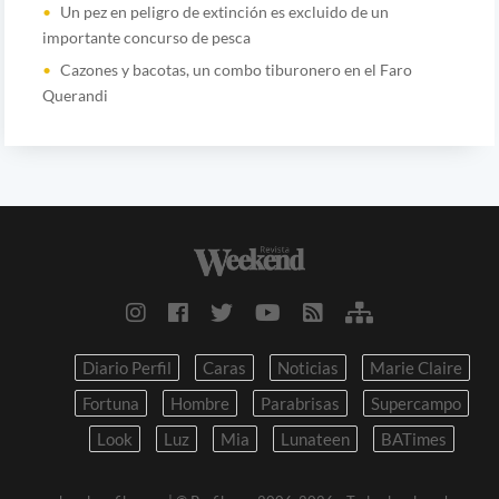
Un pez en peligro de extinción es excluido de un
importante concurso de pesca
Cazones y bacotas, un combo tiburonero en el Faro
Querandi
Diario Perfil
Caras
Noticias
Marie Claire
Fortuna
Hombre
Parabrisas
Supercampo
Look
Luz
Mia
Lunateen
BATimes