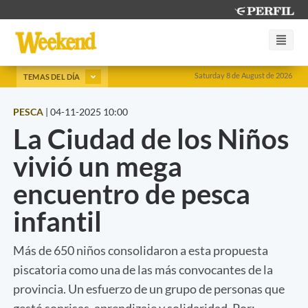
Saturday 8 de August de 2026
TEMAS DEL DÍA
PESCA
|
04-11-2025 10:00
La Ciudad de los Niños
vivió un mega
encuentro de pesca
infantil
Más de 650 niños consolidaron a esta propuesta
piscatoria como una de las más convocantes de la
provincia. Un esfuerzo de un grupo de personas que
gestó sonrisas, aprendizaje y solidaridad. Por: