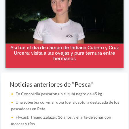
Así fue el día de campo de Indiana Cubero y Cruz
Urcera: visita a las ovejas y pura ternura entre
hermanos
Noticias anteriores de "Pesca"
En Concordia pescaron un surubí negro de 45 kg
Una soberbia corvina rubia fue la captura destacada de los
pescadores en Reta
Flycast: Thiago Zalazar, 16 años, y el arte de soñar con
moscas y ríos