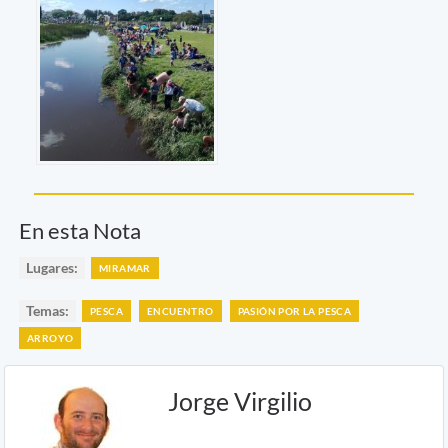
En esta Nota
Lugares:
MIRAMAR
Temas:
PESCA
ENCUENTRO
PASIÓN POR LA PESCA
ARROYO
Jorge Virgilio