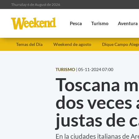
Thursday 6 de August de 2026
Pesca
Turismo
Aventura
Temas del Día
Weekend de agosto
Dique Campo Aleg
TURISMO
|
05-11-2024 07:00
Toscana m
dos veces 
justas de 
En la ciudades italianas de A