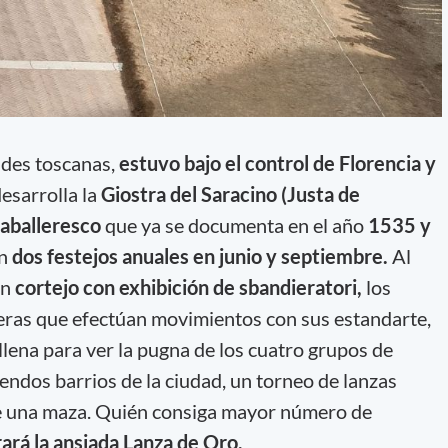
ades toscanas,
estuvo bajo el control de Florencia y
esarrolla la
Giostra del Saracino (Justa de
aballeresco
que ya se documenta en el año
1535 y
n
dos festejos anuales en junio y septiembre.
Al
un
cortejo con exhibición de sbandieratori,
los
eras que efectúan movimientos con sus estandarte,
llena para ver la pugna de los cuatro grupos de
endos barrios de la ciudad, un torneo de lanzas
 una maza. Quién consiga mayor número de
rará la ansiada Lanza de Oro.