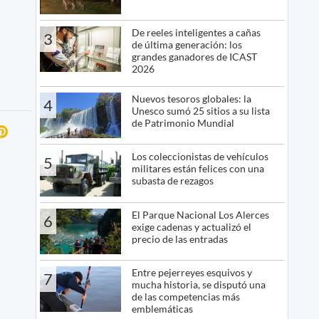
De reeles inteligentes a cañas
3
de última generación: los
grandes ganadores de ICAST
2026
Nuevos tesoros globales: la
4
Unesco sumó 25 sitios a su lista
de Patrimonio Mundial
Los coleccionistas de vehículos
5
militares están felices con una
subasta de rezagos
El Parque Nacional Los Alerces
6
exige cadenas y actualizó el
precio de las entradas
Entre pejerreyes esquivos y
7
mucha historia, se disputó una
de las competencias más
emblemáticas