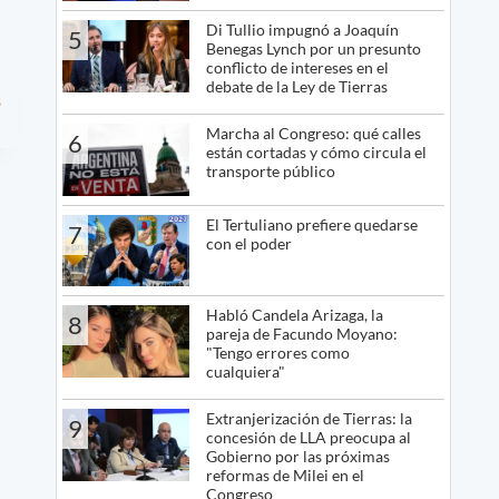
Di Tullio impugnó a Joaquín
5
Benegas Lynch por un presunto
conflicto de intereses en el
debate de la Ley de Tierras
s
Marcha al Congreso: qué calles
6
están cortadas y cómo circula el
transporte público
El Tertuliano prefiere quedarse
7
con el poder
Habló Candela Arizaga, la
8
pareja de Facundo Moyano:
"Tengo errores como
cualquiera"
Extranjerización de Tierras: la
9
concesión de LLA preocupa al
Gobierno por las próximas
reformas de Milei en el
Congreso