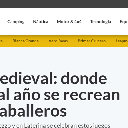
Camping
Náutica
Motor & 4x4
Tecnología
Equ
re
Blanca Grande
Aerolíneas
Primer Crucero
Leapmo
edieval: donde
al año se recrean
caballeros
rezzo y en Laterina se celebran estos juegos