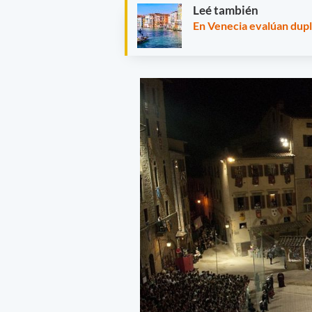
Leé también
En Venecia evalúan dupli