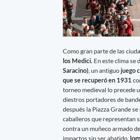
Como gran parte de las ciud
los Medici.
En este clima se d
Saracino)
, un antiguo
juego c
que se recuperó en 1931
co
torneo medieval lo precede 
diestros portadores de band
después la Piazza Grande se 
caballeros que representan s
contra un muñeco armado de
impactos sin ser abatido,
log