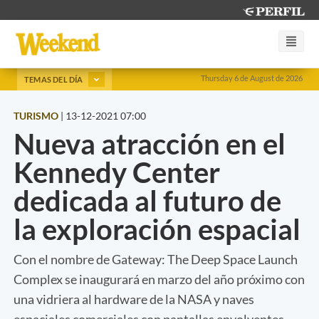
Thursday 6 de August de 2026
TEMAS DEL DÍA
TURISMO
|
13-12-2021 07:00
Nueva atracción en el
Kennedy Center
dedicada al futuro de
la exploración espacial
Con el nombre de Gateway: The Deep Space Launch
Complex se inaugurará en marzo del año próximo con
una vidriera al hardware de la NASA y naves
espaciales comerciales con pantallas envolventes.