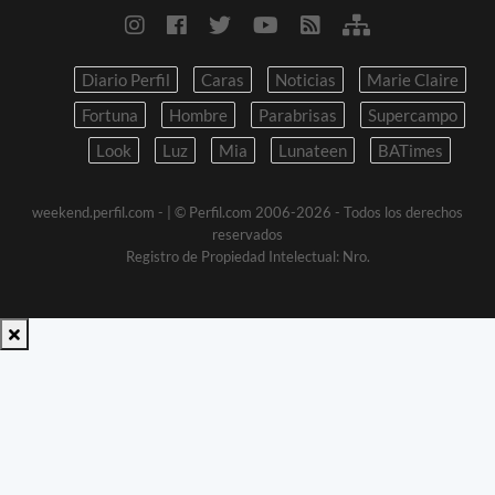
Diario Perfil
Caras
Noticias
Marie Claire
Fortuna
Hombre
Parabrisas
Supercampo
Look
Luz
Mia
Lunateen
BATimes
weekend.perfil.com -
| © Perfil.com 2006-2026 - Todos los derechos
reservados
Registro de Propiedad Intelectual: Nro.