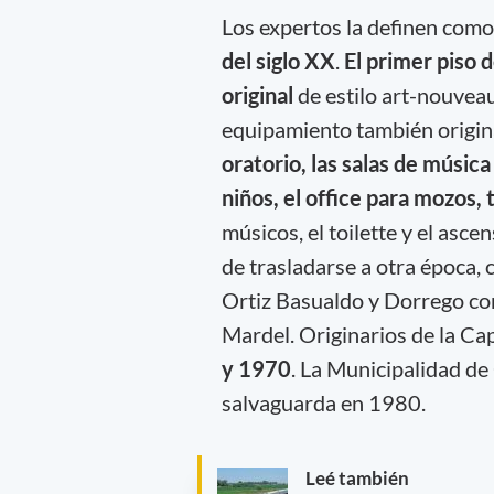
Los expertos la definen com
del siglo XX
.
El primer piso d
original
de estilo art-nouvea
equipamiento también origina
oratorio, las salas de músic
niños, el office para mozos,
músicos, el toilette y el asce
de trasladarse a otra época, 
Ortiz Basualdo y Dorrego con
Mardel. Originarios de la Cap
y 1970
. La Municipalidad de
salvaguarda en 1980.
Leé también