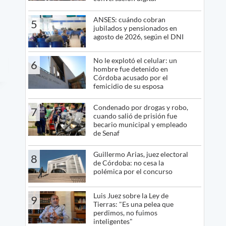
ANSES: cuándo cobran
5
jubilados y pensionados en
agosto de 2026, según el DNI
No le explotó el celular: un
6
hombre fue detenido en
Córdoba acusado por el
femicidio de su esposa
Condenado por drogas y robo,
7
cuando salió de prisión fue
becario municipal y empleado
de Senaf
Guillermo Arias, juez electoral
8
de Córdoba: no cesa la
polémica por el concurso
Luis Juez sobre la Ley de
9
Tierras: "Es una pelea que
perdimos, no fuimos
inteligentes"