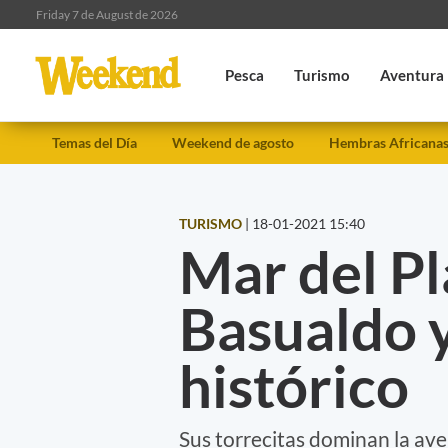
Friday 7 de August de 2026
Pesca
Turismo
Aventura
Temas del Día
Weekend de agosto
Hembras Africana
TURISMO
|
18-01-2021 15:40
Mar del Pla
Basualdo 
histórico
Sus torrecitas dominan la ave