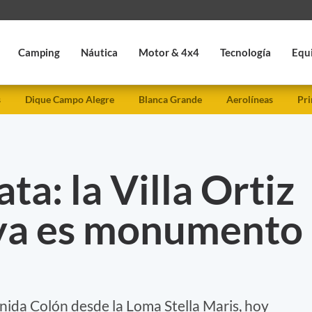
Camping
Náutica
Motor & 4x4
Tecnología
Equ
s
Dique Campo Alegre
Blanca Grande
Aerolíneas
Pri
ta: la Villa Ortiz
ya es monumento
nida Colón desde la Loma Stella Maris, hoy