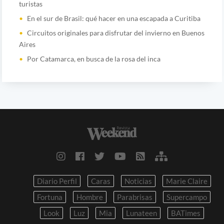
turistas
En el sur de Brasil: qué hacer en una escapada a Curitiba
Circuitos originales para disfrutar del invierno en Buenos
Aires
Por Catamarca, en busca de la rosa del inca
Diario Perfil
Caras
Noticias
Marie Claire
Fortuna
Hombre
Parabrisas
Supercampo
Look
Luz
Mia
Lunateen
BATimes