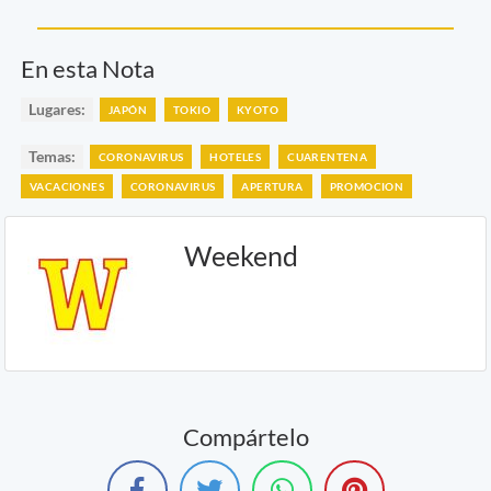
En esta Nota
Lugares:
JAPÓN
TOKIO
KYOTO
Temas:
CORONAVIRUS
HOTELES
CUARENTENA
VACACIONES
CORONAVIRUS
APERTURA
PROMOCION
Weekend
Compártelo