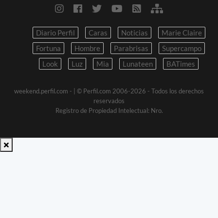
Diario Perfil
Caras
Noticias
Marie Claire
Fortuna
Hombre
Parabrisas
Supercampo
Look
Luz
Mia
Lunateen
BATimes
weekend.perfil.com -
| © Perfil.com 2006-2026 - Todos los derechos
reservados
Registro de Propiedad Intelectual: Nro.