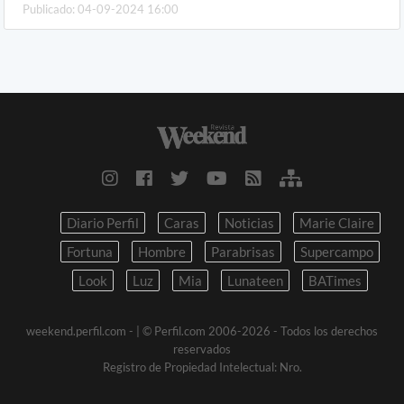
Publicado: 04-09-2024 16:00
Diario Perfil
Caras
Noticias
Marie Claire
Fortuna
Hombre
Parabrisas
Supercampo
Look
Luz
Mia
Lunateen
BATimes
weekend.perfil.com -
| © Perfil.com 2006-2026 - Todos los derechos
reservados
Registro de Propiedad Intelectual: Nro.