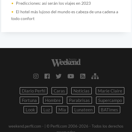
Predicciones: así serán los viajes en 2023
El hotel más lujoso del mundo es cabeza de una cadena a
todo confort
Diario Perfil
Caras
Noticias
Marie Claire
Fortuna
Hombre
Parabrisas
Supercampo
Look
Luz
Mia
Lunateen
BATimes
weekend.perfil.com -
| © Perfil.com 2006-2026 - Todos los derechos
reservados