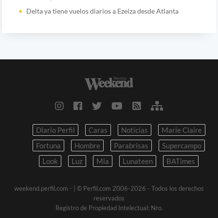
Delta ya tiene vuelos diarios a Ezeiza desde Atlanta
Diario Perfil
Caras
Noticias
Marie Claire
Fortuna
Hombre
Parabrisas
Supercampo
Look
Luz
Mia
Lunateen
BATimes
weekend.perfil.com -
| © Perfil.com 2006-2026 - Todos los derechos
reservados
Registro de Propiedad Intelectual: Nro.