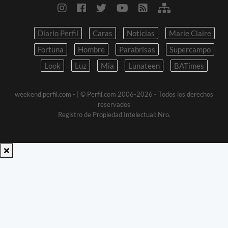
Diario Perfil
Caras
Noticias
Marie Claire
Fortuna
Hombre
Parabrisas
Supercampo
Look
Luz
Mia
Lunateen
BATimes
weekend.perfil.com -
| © Perfil.com 2006-2026 - Todos los derechos
reservados
Registro de Propiedad Intelectual: Nro.