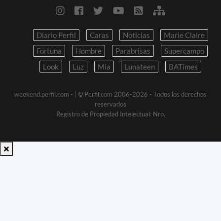
Diario Perfil
Caras
Noticias
Marie Claire
Fortuna
Hombre
Parabrisas
Supercampo
Look
Luz
Mia
Lunateen
BATimes
weekend.perfil.com -
| © Perfil.com 2006-2026 - Todos los derechos
reservados
Registro de Propiedad Intelectual: Nro.