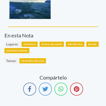
En esta Nota
Lugares:
AUTRALIA
NUEVA ZELANDA
ARGENTINA
BRASIL
ESTADOS UNIDOS
Temas:
CRUCERO DE LUJO
Compártelo