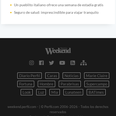
Un pueblito italiano ofrece una semana de estadía gratis
Seguro de salud: imprescindible para viajar tranquilo
Diario Perfil
Caras
Noticias
Marie Claire
Fortuna
Hombre
Parabrisas
Supercampo
Look
Luz
Mia
Lunateen
BATimes
weekend.perfil.com -
| © Perfil.com 2006-2026 - Todos los derechos
reservados